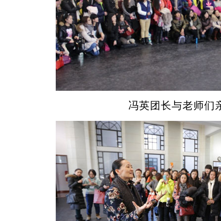
冯英团长与老师们