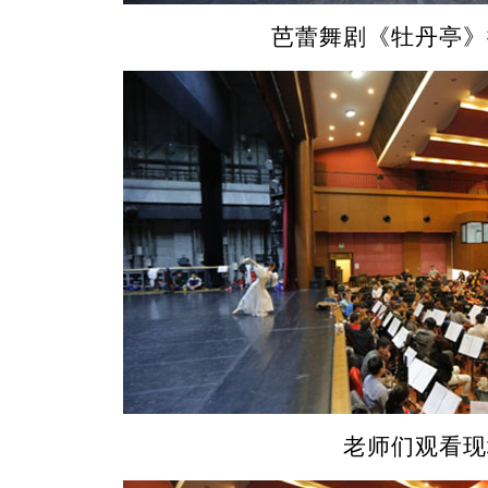
芭蕾舞剧《牡丹亭》
老师们观看现