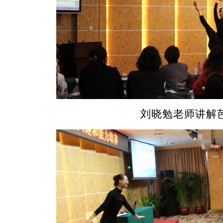
刘晓勉老师讲解