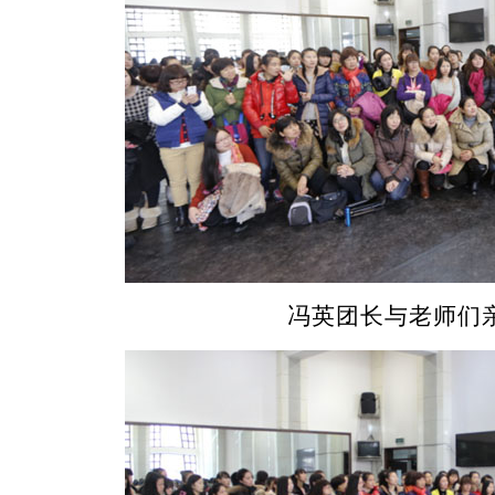
冯英团长与老师们