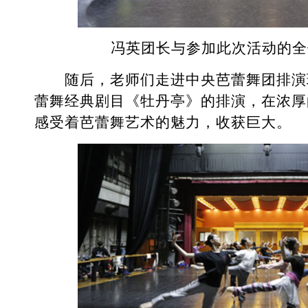
冯英团长与参加此次活动的全
随后，老师们走进中央芭蕾舞团排演
蕾舞经典剧目《牡丹亭》的排演，在浓厚
感受着芭蕾舞艺术的魅力，收获巨大。