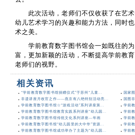
此次活动，老师们不仅收获了在艺术
幼儿艺术学习的兴趣和能力方法，同时也
术之美。
学前教育数字图书馆会一如既往的为
富，更加新颖的活动，不断提高学前教育
老师们的视野。
相关资讯
“学前教育数字图书馆捐赠仪式”于苏州“儿童...
国家图
非遗讲座月收官之作——燕京有八绝特别活动亮...
国图
学前教育数字图书馆☆“游戏活动”系列讲座第...
学前教
学前教育数字图书馆教育实践系列讲座“幼儿园...
学前教
学前教育数字图书馆传统文化系列讲座—年画
学前教
学前教育数字图书馆“幼儿园里的大中华”资源...
学前
学前教育数字图书馆成功举办了主题为“幼儿园...
学前教