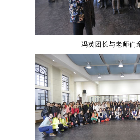
冯英团长与老师们