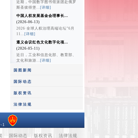
近期，中国数字图书馆派团赴俄罗
斯圣彼得堡...
[详细]
中国人权发展基金会理事长...
(2026-06-13)
2026·全球人权治理高端论坛”6月
11...
[详细]
遵义会议红色文化数字化项...
(2026-05-11)
近日，工业和信息化部、教育部、
文化和旅游...
[详细]
国图新闻
国际动态
版权资讯
中国国家图书馆馆长饶权与...
法律法规
(2020-12-21)
“百年画卷多彩丰台”——...
12月10日，中国国家图书馆馆长
(2021-07-09)
饶权应约...
[详细]
-1
影视剧拿来主义界限何在
2021年7月9日上午9时，庆祝中国
国家图书馆获捐赠四种四函...
(2014-05-14)
共产...
[详细]
闻
|
国际动态
|
版权资讯
|
法律法规
(2020-11-04)