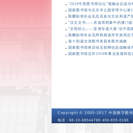
“2020中英图书馆论坛”视频会议成功
国家图书馆与北京市公园管理中心签订战
陈樱副馆长会见厄瓜多尔文化和遗产
“汉文文书——东波塔档案中的澳门故事
“文明匠心——亚洲非遗大展”在中国国
陈樱副馆长会见阿联酋迪拜市政局总
第十四届文津图书奖获奖图书揭晓
国家图书馆将启动互联网信息战略保
国家图书馆召开2019年事业发展和党的
Copyright © 2000-2017 中国数字图书
电话：86-10-88544789 400-655-01