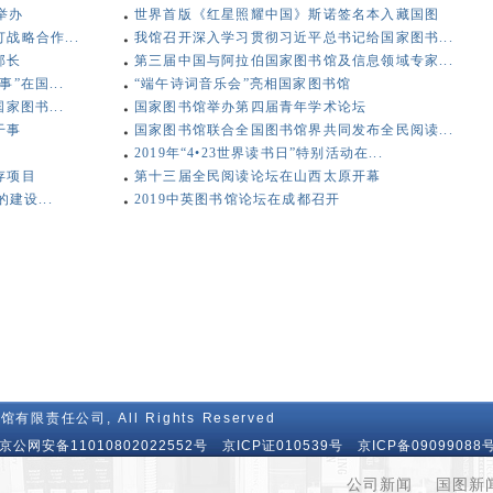
举办
世界首版《红星照耀中国》斯诺签名本入藏国图
略合作...
我馆召开深入学习贯彻习近平总书记给国家图书...
部长
第三届中国与阿拉伯国家图书馆及信息领域专家...
”在国...
“端午诗词音乐会”亮相国家图书馆
家图书...
国家图书馆举办第四届青年学术论坛
干事
国家图书馆联合全国图书馆界共同发布全民阅读...
2019年“4•23世界读书日”特别活动在...
存项目
第十三届全民阅读论坛在山西太原开幕
建设...
2019中英图书馆论坛在成都召开
馆有限责任公司, All Rights Reserved
86 京公网安备11010802022552号 京ICP证010539号
京ICP备09099088号
公司新闻
|
国图新