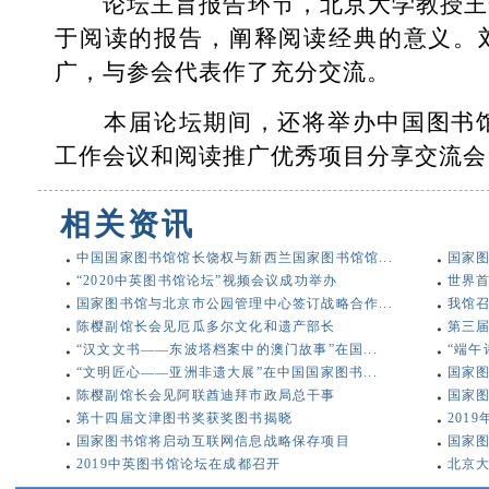
论坛主旨报告环节，北京大学教授王
于阅读的报告，阐释阅读经典的意义。
广，与参会代表作了充分交流。
本届论坛期间，还将举办中国图书馆学
工作会议和阅读推广优秀项目分享交流会
相关资讯
中国国家图书馆馆长饶权与新西兰国家图书馆馆...
国家图
“2020中英图书馆论坛”视频会议成功举办
世界
国家图书馆与北京市公园管理中心签订战略合作...
我馆召
陈樱副馆长会见厄瓜多尔文化和遗产部长
第三届
“汉文文书——东波塔档案中的澳门故事”在国...
“端午
“文明匠心——亚洲非遗大展”在中国国家图书...
国家
陈樱副馆长会见阿联酋迪拜市政局总干事
国家图
第十四届文津图书奖获奖图书揭晓
2019
国家图书馆将启动互联网信息战略保存项目
国家图
2019中英图书馆论坛在成都召开
北京大