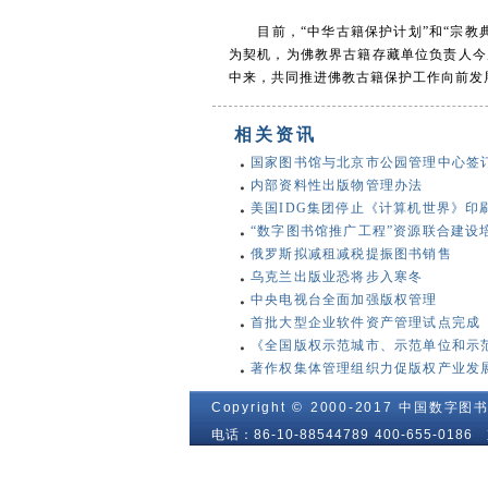
目前，“中华古籍保护计划”和“宗教典
为契机，为佛教界古籍存藏单位负责人今
中来，共同推进佛教古籍保护工作向前发
相关资讯
国家图书馆与北京市公园管理中心签订战
内部资料性出版物管理办法
美国IDG集团停止《计算机世界》印
“数字图书馆推广工程”资源联合建设培
俄罗斯拟减租减税提振图书销售
乌克兰出版业恐将步入寒冬
中央电视台全面加强版权管理
首批大型企业软件资产管理试点完成
《全国版权示范城市、示范单位和示范园
著作权集体管理组织力促版权产业发
Copyright © 2000-2017 中国数字图书
电话：86-10-88544789 400-655-01