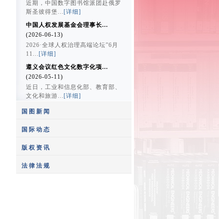
近期，中国数字图书馆派团赴俄罗
斯圣彼得堡...
[详细]
中国人权发展基金会理事长...
(2026-06-13)
2026·全球人权治理高端论坛”6月
11...
[详细]
遵义会议红色文化数字化项...
(2026-05-11)
近日，工业和信息化部、教育部、
文化和旅游...
[详细]
国图新闻
国际动态
版权资讯
中国国家图书馆馆长饶权与...
法律法规
(2020-12-21)
“百年画卷多彩丰台”——...
12月10日，中国国家图书馆馆长
(2021-07-09)
饶权应约...
[详细]
影视剧拿来主义界限何在
2021年7月9日上午9时，庆祝中国
国家图书馆获捐赠四种四函...
(2014-05-14)
共产...
[详细]
(2020-11-04)