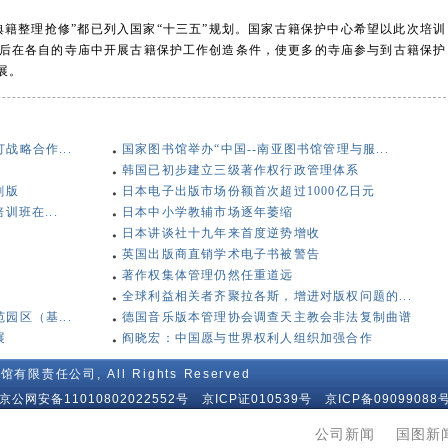
籍整理抢修”都已列入国家“十三五”规划。国家古籍保护中心希望以此次培训
后在各自的寺庙中开展古籍保护工作创造条件，使更多的寺庙参与到古籍保护
展。
略合作...
国家图书馆举办“中国--南亚图书馆管理与服...
韩国已初步建立三级著作权行政管理体系
刷版
日本电子出版市场份额首次超过1000亿日元
训班在...
日本中小学教辅市场逐年萎缩
日本讲谈社十九年来首度逆势增收
英国出版商直销学术电子书被警告
著作权集体管理仍然任重道远
全球利益相关者齐聚拉各斯，增进对版权问题的...
区（基...
德国音乐版本管理协会调查天主教会非法复制曲谱
展
阎晓宏：中国愿与世界权利人组织加强合作
馆有限责任公司, All Rights Reserved
86 京公网安备11010802022552号 京ICP证010539号
京ICP备09099088号
公司新闻
|
国图新