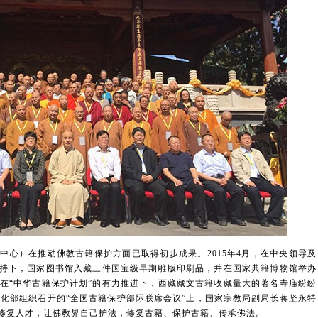
）在推动佛教古籍保护方面已取得初步成果。2015年4月，在中央领导及
持下，国家图书馆入藏三件国宝级早期雕版印刷品，并在国家典籍博物馆举办
年，在“中华古籍保护计划”的有力推进下，西藏藏文古籍收藏量大的著名寺庙纷纷
由文化部组织召开的“全国古籍保护部际联席会议”上，国家宗教局副局长蒋坚永特
修复人才，让佛教界自己护法，修复古籍、保护古籍、传承佛法。