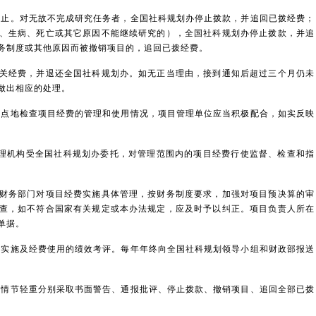
止。对无故不完成研究任务者，全国社科规划办停止拨款，并追回已拨经费；
、生病、死亡或其它原因不能继续研究的），全国社科规划办停止拨款，并追
务制度或其他原因而被撤销项目的，追回已拨经费。
经费，并退还全国社科规划办。如无正当理由，接到通知后超过三个月仍未
做出相应的处理。
点地检查项目经费的管理和使用情况，项目管理单位应当积极配合，如实反映
理机构受全国社科规划办委托，对管理范围内的项目经费行使监督、检查和指
务部门对项目经费实施具体管理，按财务制度要求，加强对项目预决算的审
查，如不符合国家有关规定或本办法规定，应及时予以纠正。项目负责人所在
单据。
实施及经费使用的绩效考评。每年年终向全国社科规划领导小组和财政部报送
情节轻重分别采取书面警告、通报批评、停止拨款、撤销项目、追回全部已拨