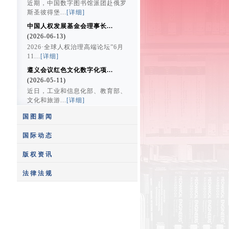
近期，中国数字图书馆派团赴俄罗
斯圣彼得堡...
[详细]
中国人权发展基金会理事长...
(2026-06-13)
2026·全球人权治理高端论坛”6月
11...
[详细]
遵义会议红色文化数字化项...
(2026-05-11)
近日，工业和信息化部、教育部、
文化和旅游...
[详细]
国图新闻
国际动态
版权资讯
中国国家图书馆馆长饶权与...
法律法规
(2020-12-21)
“百年画卷多彩丰台”——...
12月10日，中国国家图书馆馆长
(2021-07-09)
饶权应约...
[详细]
影视剧拿来主义界限何在
2021年7月9日上午9时，庆祝中国
国家图书馆获捐赠四种四函...
(2014-05-14)
共产...
[详细]
(2020-11-04)