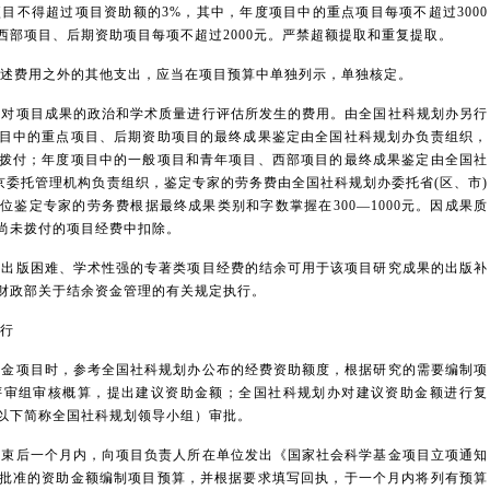
项目不得超过项目资助额的3%，其中，年度项目中的重点项目每项不超过3000
西部项目、后期资助项目每项不超过2000元。严禁超额提取和重复提取。
述费用之外的其他支出，应当在项目预算中单独列示，单独核定。
对项目成果的政治和学术质量进行评估所发生的费用。由全国社科规划办另行
目中的重点项目、后期资助项目的最终成果鉴定由全国社科规划办负责组织，
拨付；年度项目中的一般项目和青年项目、西部项目的最终成果鉴定由全国社
京委托管理机构负责组织，鉴定专家的劳务费由全国社科规划办委托省(区、市)
鉴定专家的劳务费根据最终成果类别和字数掌握在300—1000元。因成果质
尚未拨付的项目经费中扣除。
出版困难、学术性强的专著类项目经费的结余可用于该项目研究成果的出版补
照财政部关于结余资金管理的有关规定执行。
行
金项目时，参考全国社科规划办公布的经费资助额度，根据研究的需要编制项
评审组审核概算，提出建议资助金额；全国社科规划办对建议资助金额进行复
以下简称全国社科规划领导小组）审批。
束后一个月内，向项目负责人所在单位发出《国家社会科学基金项目立项通知
批准的资助金额编制项目预算，并根据要求填写回执，于一个月内将列有预算