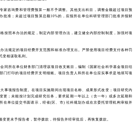
家咨询费和管理费预算一般不予调整。其他支出科目，调整金额超过项目预
划办批准；未超过项目预算总额10%的，应报所在单位科研管理部门批准并报财
格按照本办法的规定，制定内部管理办法，建立健全内部控制制度，加强对项
办法规定的项目经费开支范围和标准办理支出。严禁使用项目经费支付各种罚
式变相谋取私利。
会同所在单位财务部门清理该项目收支账目，编制《国家社会科学基金项目结
部门打印的项目经费开支明细账。项目负责人和所在单位应实事求是地填写项
大事项报告制度。在项目实施期间出现项目名称、成果形式改变；项目研究内
变更；未能按计划完成研究任务，要求延期一年以上（含一年）或多次延期和
所在单位提交书面请示，经省(区、市) 社科规划办或在京委托管理机构审核并
变更未予报告者，暂停拨款，待报告并经审批后，再恢复拨款。