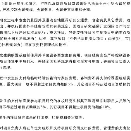
组织开展学术研讨、咨询以及协调项目或课题等活动而召开小型会议的费
，严格控制会议规模、会议数量、会议开支标准和会期。
究过程中发生的赴国外及港澳台地区调研的交通费、食宿费及其它费用。项
出，并执行国家外事经费管理的有关规定。因项目研究确需开支国际合作与交
按照以下程序经批准后执行：重大项目、特别委托项目和年度项目中的重点项
简称全国社科规划办）批准，其它项目（不包括后期资助项目）由省(区、市)
市)社科规划办）或在京委托管理机构批准。
生的购置或租赁使用外单位设备而发生的费用。项目经费应当严格控制设备
项目预算中单独列示，并经全国社科规划办批准后方可购置，并由项目负责人
行管理。
中发生的支付给临时聘请的咨询专家的费用。咨询费不得支付给课题组成员
额，重大项目一般不得超过项目资助额的5%，其它项目不得超过项目资助额的
生的支付给直接参与项目研究的在校研究生和其它课题组临时聘用人员等的
目不得超过项目资助额的5%，其它项目不得超过项目资助额的10%。
生的项目研究成果的打印费、印刷费和誊写费等。
项目负责人所在单位为组织和支持项目研究而支出的费用。管理费的支出总