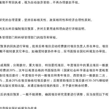
逾期不寄回执者，视为自动放弃资助，不再办理拨款手续。
究的合理需要，坚持目标相关性、政策相符性和经济合理性原则。
支出科目编制项目预算，并对主要用途和理由进行详细说明。
管理部门和科研管理部门的指导和审核。
预算的回执进行审核，批准后将项目启动经费拨付项目负责人所在单位。项目
般不能转拨其它单位。如确需转拨协作单位，应书面报全国社科规划办审批。
成期限，分期拨付。重大项目、特别委托项目、年度项目中的重点项目一般拨
经费的30%，次年以检查合格的书面报告和《国家社会科学基金项目年度检查
目验收结项后拨付；年度项目中的一般项目和青年项目、西部项目一般拨款二次，
%，其余20%在项目验收结项后拨付；后期资助项目立项后拨付30-50%继续研
关出版社资助出版。未通过验收结项的项目，不予拨付剩余经费。
后的项目预算，一般不能调整。确因项目研究需要进行调整，应当按照以下程
序报全国社科规划办批准。