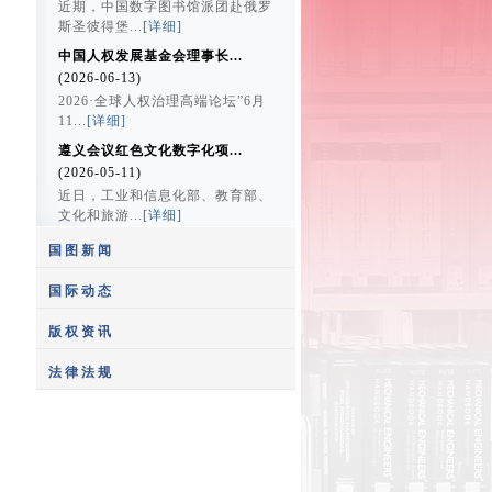
近期，中国数字图书馆派团赴俄罗
斯圣彼得堡...
[详细]
中国人权发展基金会理事长...
(2026-06-13)
2026·全球人权治理高端论坛”6月
11...
[详细]
遵义会议红色文化数字化项...
(2026-05-11)
近日，工业和信息化部、教育部、
文化和旅游...
[详细]
国图新闻
国际动态
版权资讯
中国国家图书馆馆长饶权与...
法律法规
(2020-12-21)
“百年画卷多彩丰台”——...
12月10日，中国国家图书馆馆长
(2021-07-09)
饶权应约...
[详细]
影视剧拿来主义界限何在
2021年7月9日上午9时，庆祝中国
国家图书馆获捐赠四种四函...
(2014-05-14)
共产...
[详细]
(2020-11-04)