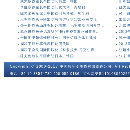
魏大威副馆长率团访问荷兰、德国
新加坡
李虹霖副馆长率团访问意大利、奥地利
魏大
陈力常务副馆长率团访问马其顿、匈牙利
孙一
王军副馆长率团出访韩国进行第17次业务交流
加拿大
孙一钢馆长助理率团赴南非、毛里求斯访问并签...
北京垡
韩永进馆长会见澳柒(中国)投资有限公司董事...
201
全国图书馆馆长研讨公共图书馆服务体系建设
孙一
周和平馆长率代表团访问美国
201
周和平会见国际图联秘书长詹妮弗·尼克尔森、...
短篇
陈力副馆长率团出访日本、韩国
张志
Copyright © 2000-2017 中国数字图书馆有限责任公司, All Righ
电话：86-10-88544789 400-655-0186 京公网安备110108020