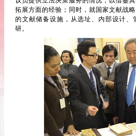
议员提供立法决策服务的情况，以借鉴其
拓展方面的经验；同时，就国家文献战略
的文献储备设施，从选址、内部设计、
研。