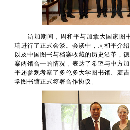
访加期间，周和平与加拿大国家图书
瑞进行了正式会谈。会谈中，周和平介绍
以及中国图书与档案收藏的历史沿革，德
案两馆合一的情况，表达了希望与中方加
平还参观考察了多伦多大学图书馆、麦吉
学图书馆正式签署合作协议。