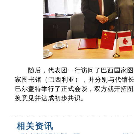
随后，代表团一行访问了巴西国家图
家图书馆（巴西利亚），并分别与代馆长
巴尔盖特举行了正式会谈，双方就开拓图
换意见并达成初步共识。
相关资讯